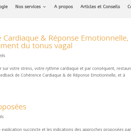
ogie
Nos services
A propos
Articles et Conseils
C
 Cardiaque & Réponse Emotionnelle,
cement du tonus vagal
ils
ur votre stress, votre rythme cardiaque et par conséquent, restaur
ofeedback de Cohérence Cardiaque & de Réponse Emotionnelle, et à
oposées
ils
e explication succincte et les indications des approches proposées par